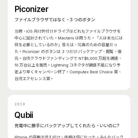
Piconizer
ファイルブラウザではなく、3 つのボタン
当時、iOS 向け外付けドライブはどれもファイルブラウザを
中心に設計されていた。Mactaris は問うた。「人は本当には
何を必要としているのか」答えは、写真のための容量だっ
た。Piconizer のボタンは 3 つだけ:バックアップ、閲覧、復
元。台湾クラウドファンディングで NT$6,000 万超を調達、
10 万台以上を販売。Lightning コネクタが調達不能になり予
定より早くキャンペーン終了。Computex Best Choice 賞、
台湾エクセレンス賞。
2018
Qubii
充電中に勝手にバックアップしてくれたら、いいのに?
iPhone の容量は増え続け、価格は倍になった。みんなバック