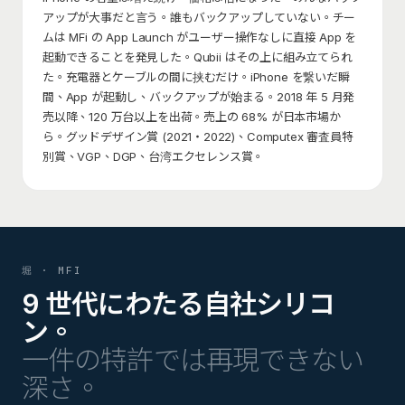
アップが大事だと言う。誰もバックアップしていない。チー
ムは MFi の App Launch がユーザー操作なしに直接 App を
起動できることを発見した。Qubii はその上に組み立てられ
た。充電器とケーブルの間に挟むだけ。iPhone を繋いだ瞬
間、App が起動し、バックアップが始まる。2018 年 5 月発
売以降、120 万台以上を出荷。売上の 68% が日本市場か
ら。グッドデザイン賞 (2021・2022)、Computex 審査員特
別賞、VGP、DGP、台湾エクセレンス賞。
堀 · MFI
9 世代にわたる自社シリコ
ン。
一件の特許では再現できない
深さ。