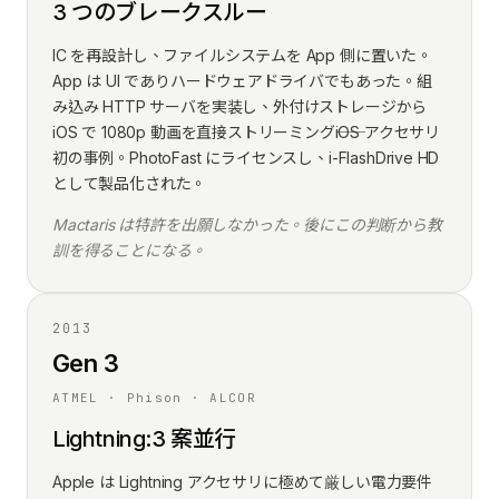
3 つのブレークスルー
IC を再設計し、ファイルシステムを App 側に置いた。
App は UI でありハードウェアドライバでもあった。組
み込み HTTP サーバを実装し、外付けストレージから
iOS で 1080p 動画を直接ストリーミング――iOS アクセサリ
初の事例。PhotoFast にライセンスし、i-FlashDrive HD
として製品化された。
Mactaris は特許を出願しなかった。後にこの判断から教
訓を得ることになる。
2013
Gen 3
ATMEL · Phison · ALCOR
Lightning:3 案並行
Apple は Lightning アクセサリに極めて厳しい電力要件