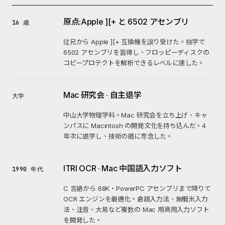
原点:Apple ][+ と 6502 アセンブリ
16 歳
従兄から Apple ][+ 互換機を譲り受けた。独学で
6502 アセンブリを習得し、フロッピーディスクの
コピープロテクトを解析できるレベルに達した。
Mac 研究会 · 自主退学
大学
中山大学物理学科。Mac 研究会を立ち上げ、キャ
ンパスに Macintosh の開発文化を持ち込んだ。4
年次に退学し、技術の道に専念した。
ITRI OCR · Mac 中国語入力ソフト
1990 年代
C 言語から 68K・PowerPC アセンブリまで降りて
OCR エンジンを最適化。倉頡入力法、無蝦米入力
法、注音、大易など複数の Mac 用商用入力ソフト
を開発した。