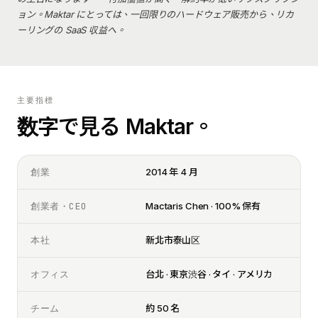
ョン。Maktar にとっては、一回限りのハードウェア販売から、リカ
ーリングの SaaS 収益へ。
主要指標
数字で見る Maktar。
創業
2014 年 4 月
創業者・CEO
Mactaris Chen · 100% 保有
本社
新北市泰山区
オフィス
台北 · 東京渋谷 · タイ · アメリカ
チーム
約 50 名