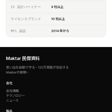
IC 設計パートナー
9 社以上
ライセンスブランド
10 社以上
MFi 認証
2014 年から
Maktar 民傑資科
思い出を自動で守る。120万家庭が信頼する
Maktarの発明。
会社
会社情報
テクノロジー
ニュース
製品