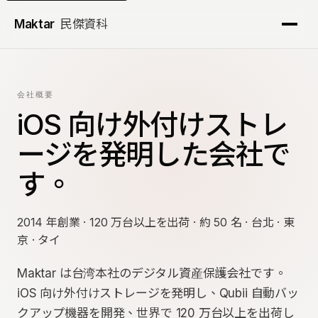
Maktar
民傑資科
×
Maktar
民傑資科
会社概要
iOS 向け外付けストレ
会社情報
ージを発明した会社で
製品
す。
テクノロジー
2014 年創業 · 120 万台以上を出荷 · 約 50 名 · 台北 · 東
京 · タイ
企業向け
Maktar は台湾本社のデジタル資産保護会社です。
ニュース
iOS 向け外付けストレージを発明し、Qubii 自動バッ
クアップ機器を開発、世界で 120 万台以上を出荷し